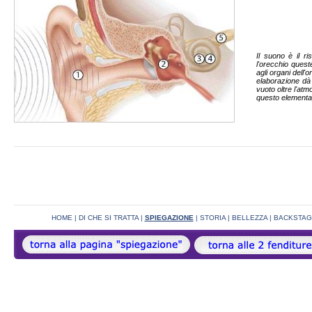
Il suono è il ri
l'orecchio quest
agli organi dell'
elaborazione dà
vuoto oltre l'atm
questo elementar
HOME
|
DI CHE SI TRATTA
|
SPIEGAZIONE
|
STORIA
|
BELLEZZA
|
BACKSTAG