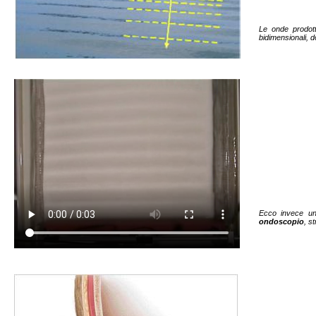
Le onde prodot
bidimensionali, d
Ecco invece un 
ondoscopio
, s