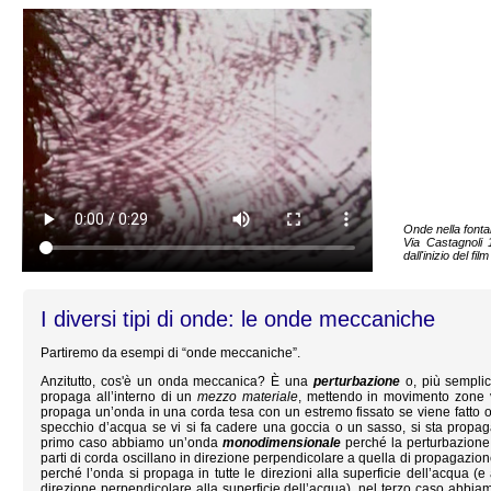
Onde nella fonta
Via Castagnoli 
dall'inizio del fi
I diversi tipi di onde: le onde meccaniche
Partiremo da esempi di “onde meccaniche”.
Anzitutto, cos'è un onda meccanica?
È
una
perturbazione
o, più sempli
propaga all’interno di un
mezzo materiale
, mettendo in movimento zone vi
propaga un’onda in una corda tesa con un estremo fissato se viene fatto osc
specchio d’acqua se vi si fa cadere una goccia o un sasso, si sta propa
primo caso abbiamo un’onda
monodimensionale
perché la perturbazione 
parti di corda oscillano in direzione perpendicolare a quella di propagaz
perché l’onda si propaga in tutte le direzioni alla superficie dell’acqua (e
direzione perpendicolare alla superficie dell’acqua), nel terzo caso abbi